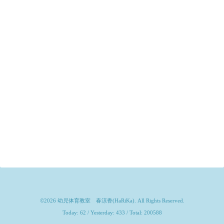
©2026
幼児体育教室 春涼香(HaRiKa)
. All Rights Reserved.
Today:
62
/ Yesterday:
433
/ Total:
200588