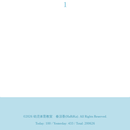
1
©2026
幼児体育教室 春涼香(HaRiKa)
. All Rights Reserved.
Today:
100
/ Yesterday:
433
/ Total:
200626