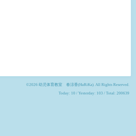
©2026
幼児体育教室 春涼香(HaRiKa)
. All Rights Reserved.
Today:
10
/ Yesterday:
103
/ Total:
200639