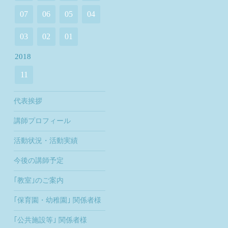
07
06
05
04
03
02
01
2018
11
代表挨拶
講師プロフィール
活動状況・活動実績
今後の講師予定
｢教室｣のご案内
｢保育園・幼稚園｣ 関係者様
｢公共施設等｣ 関係者様