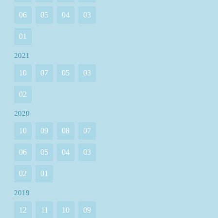
06
05
04
03
01
2021
10
07
05
03
02
2020
10
09
08
07
06
05
04
03
02
01
2019
12
11
10
09