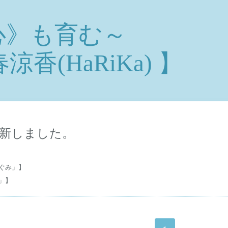
心》も育む～
香(HaRiKa) 】
新しました。
ぐみ」】
」】