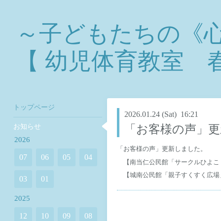
～子どもたちの《
【 幼児体育教室 春涼
トップページ
2026.01.24 (Sat) 16:21
お知らせ
「お客様の声」更
2026
「お客様の声」更新しました。
07
06
05
04
【南当仁公民館「サークルひよこ
【城南公民館「親子すくすく広場
03
01
2025
12
10
09
08