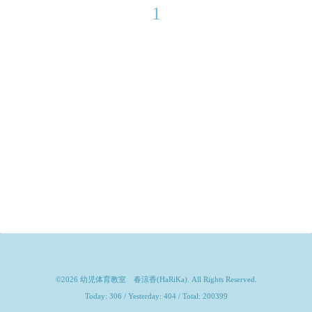
1
©2026
幼児体育教室 春涼香(HaRiKa)
. All Rights Reserved.
Today:
306
/ Yesterday:
404
/ Total:
200399