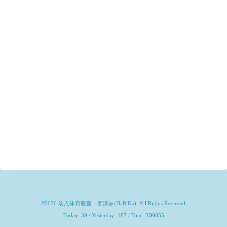
©2026
幼児体育教室 春涼香(HaRiKa)
. All Rights Reserved.
Today:
39
/ Yesterday:
187
/ Total:
200855