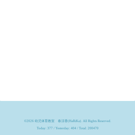
©2026
幼児体育教室 春涼香(HaRiKa)
. All Rights Reserved.
Today:
377
/ Yesterday:
404
/ Total:
200470