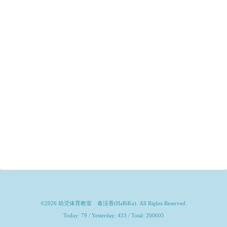
©2026
幼児体育教室 春涼香(HaRiKa)
. All Rights Reserved.
Today:
79
/ Yesterday:
433
/ Total:
200605