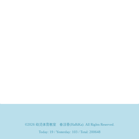
©2026
幼児体育教室 春涼香(HaRiKa)
. All Rights Reserved.
Today:
19
/ Yesterday:
103
/ Total:
200648